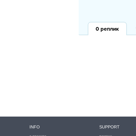
0
реплик
INFO
SUPPORT