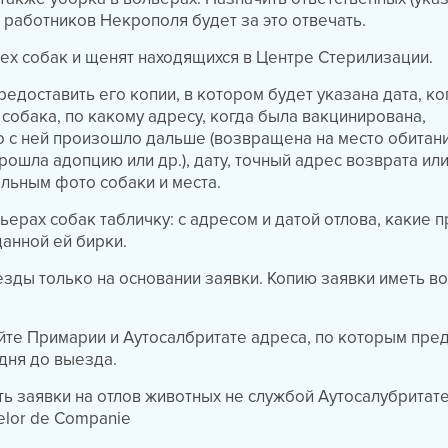
 работников Некрополя будет за это отвечать.
сех собак и щенят находящихся в Центре Стерилизации.
предоставить его копии, в котором будет указана дата, к
 собака, по какому адресу, когда была вакцинирована,
то с ней произошло дальше (возвращена на место обитани
рошла адопцию или др.), дату, точный адрес возврата ил
ельным фото собаки и места.
льерах собак табличку: с адресом и датой отлова, какие
анной ей бирки.
езды только на основании заявки. Копию заявки иметь в
айте Примарии и Аутосалбритате адреса, по которым пре
 дня до выезда.
ть заявки на отлов животных не службой Аутосалубритате,
elor de Companie