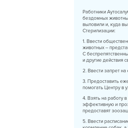
Работники Аутосалу
бездомных животных
выловили и, куда вы
Стерилизации:
1. Ввести обществе
животных – предст
С беспрепятственны
и другие действия 
2. Ввести запрет на
3. Предоставить еж
помогать Центру в у
4. Взять на работу 
эффективную и про
предоставят зооза
5. Ввести расписани
кормление собак, а 