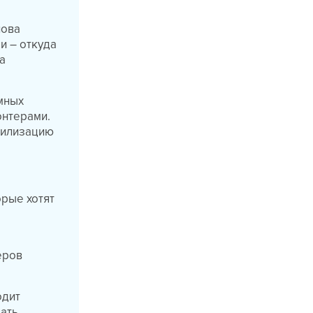
лова
и – откуда
ра
мных
онтерами.
ерилизацию
орые хотят
еров
одит
зать