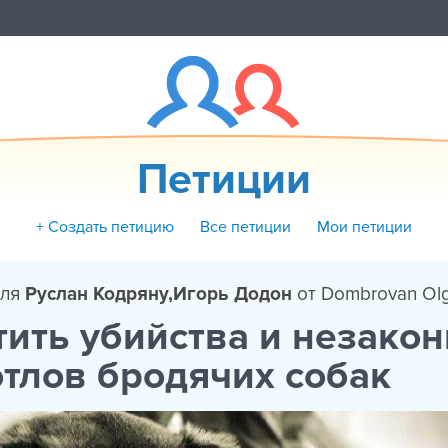
Петиции
+ Создать петицию
Все петиции
Мои петиции
для
Руслан Кодряну,Игорь Додон
от Dombrovan Ol
ить убийства и незако
отлов бродячих собак