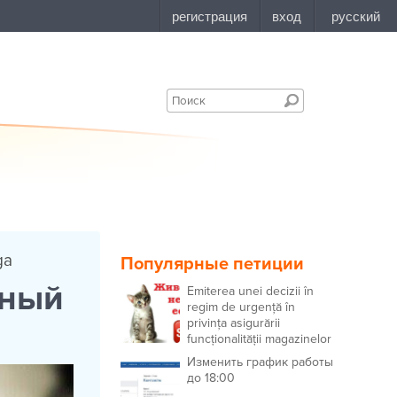
ga
Популярные петиции
нный
Emiterea unei decizii în
regim de urgență în
privința asigurării
funcționalității magazinelor
cu produse alimentare
Изменить график работы
destinate animalelor și
до 18:00
păsărilor de companie.