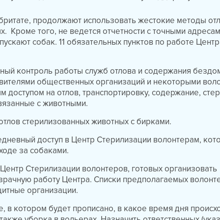
бритате, продолжают использовать жестокие методы от
. Кроме того, не ведется отчетности с точными адресам
пускают собак. 11 обязательных пунктов по работе Цент
нный контроль работы служб отлова и содержания бездо
авителями общественных организаций и некоторыми вол
м доступом на отлов, транспортировку, содержание, ст
связанные с животными.
 отлов стерилизованных животных с бирками.
едневный доступ в Центр Стерилизации волонтерам, кот
ходе за собаками.
в Центр Стерилизации волонтеров, готовых организовать
зрачную работу Центра. Списки предполагаемых волонт
щитные организации.
е, в котором будет прописано, в какое время дня происх
также уборка в вольерах. Назначить ответственных (ука