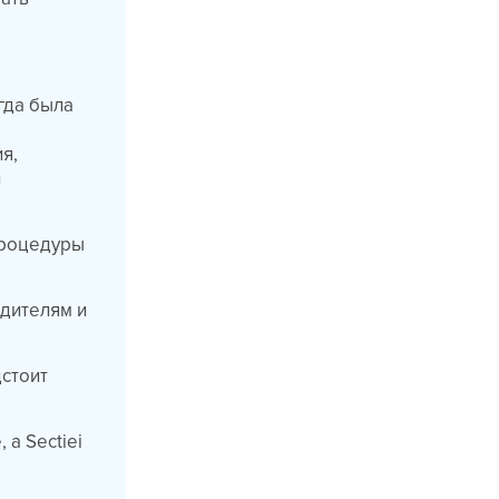
огда была
я,
и
 процедуры
одителям и
дстоит
 а Sectiei