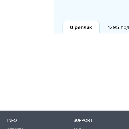
0
реплик
1295 по
INFO
SUPPORT