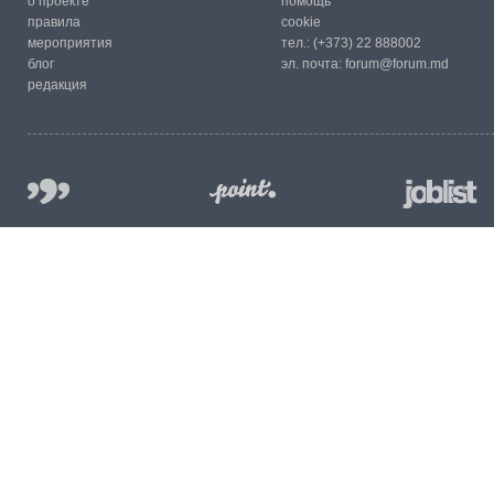
о проекте
помощь
правила
cookie
мероприятия
тел.:
(+373) 22 888002
блог
эл. почта:
forum@forum.md
редакция