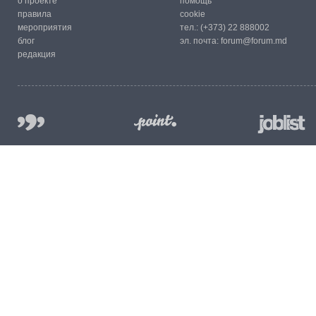
о проекте
помощь
правила
cookie
мероприятия
тел.:
(+373) 22 888002
блог
эл. почта:
forum@forum.md
редакция