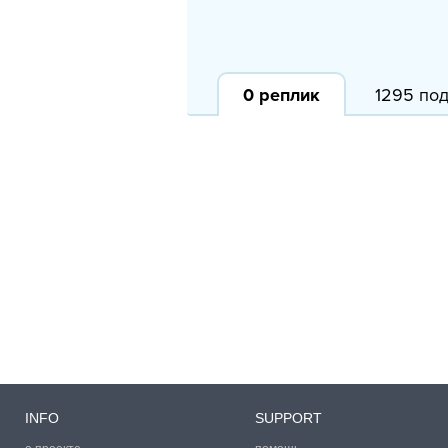
0
реплик
1295 по
INFO
SUPPORT