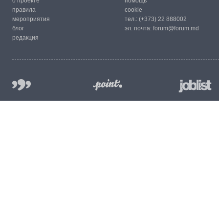
о проекте
помощь
правила
cookie
мероприятия
тел.:
(+373) 22 888002
блог
эл. почта:
forum@forum.md
редакция