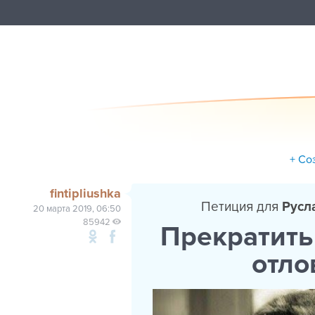
+ Со
fintipliushka
Петиция для
Русл
20 марта 2019, 06:50
85942
Прекратить
отло