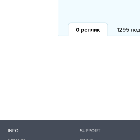
0
реплик
1295 по
INFO
SUPPORT