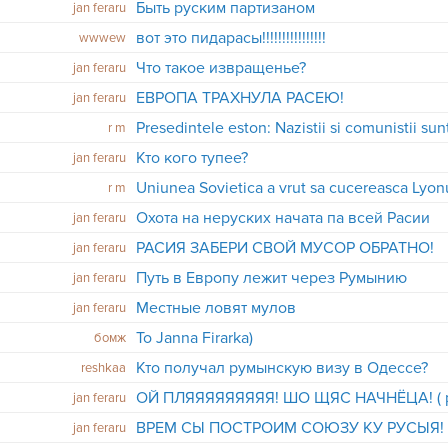
Быть руским партизаном
jan feraru
вот это пидарасы!!!!!!!!!!!!!!!!
wwwew
Что такое извращенье?
jan feraru
ЕВРОПА ТРАХНУЛА РАСЕЮ!
jan feraru
Presedintele eston: Nazistii si comunistii sunt
r m
Кто кого тупее?
jan feraru
Uniunea Sovietica a vrut sa cucereasca Lyon
r m
Охота на неруских начата па всей Расии
jan feraru
РАСИЯ ЗАБЕРИ СВОЙ МУСОР ОБРАТНО!
jan feraru
Путь в Европу лежит через Румынию
jan feraru
Местные ловят мулов
jan feraru
To Janna Firarka)
бомж
Кто получал румынскую визу в Одессе?
reshkaa
jan feraru
ВРЕМ СЫ ПОСТРОИМ СОЮЗУ КУ РУСЫЯ!
jan feraru