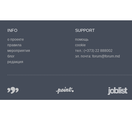
INFO
SUPPORT
о проекте
помощь
правила
cookie
мероприятия
тел.:
(+373) 22 888002
блог
эл. почта:
forum@forum.md
редакция