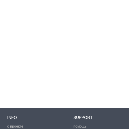
INFO
SUPPORT
о проекте
помощь