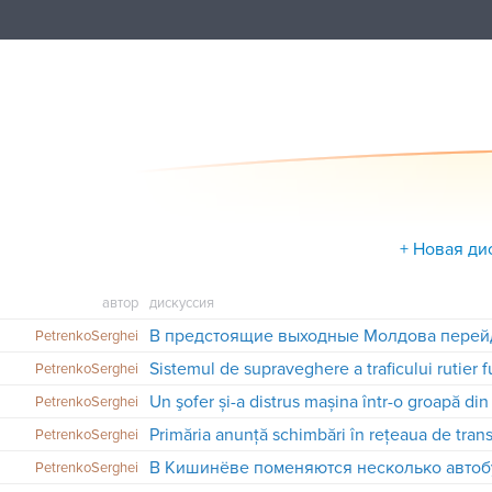
+ Новая ди
автор
дискуссия
В предстоящие выходные Молдова перейд
PetrenkoSerghei
PetrenkoSerghei
Un şofer și-a distrus mașina într-o groapă di
PetrenkoSerghei
PetrenkoSerghei
В Кишинёве поменяются несколько авто
PetrenkoSerghei