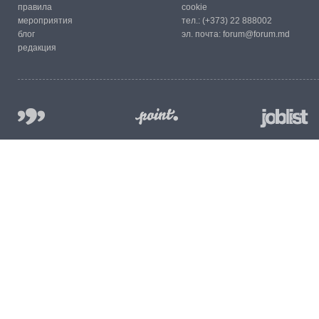
правила
cookie
мероприятия
тел.:
(+373) 22 888002
блог
эл. почта:
forum@forum.md
редакция