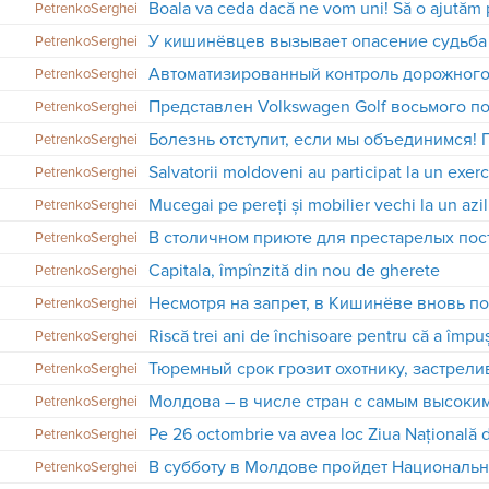
PetrenkoSerghei
PetrenkoSerghei
PetrenkoSerghei
Представлен Volkswagen Golf восьмого п
PetrenkoSerghei
PetrenkoSerghei
PetrenkoSerghei
Mucegai pe pereți și mobilier vechi la un azil
PetrenkoSerghei
PetrenkoSerghei
Capitala, împînzită din nou de gherete
PetrenkoSerghei
Несмотря на запрет, в Кишинёве вновь п
PetrenkoSerghei
Riscă trei ani de închisoare pentru că a împu
PetrenkoSerghei
PetrenkoSerghei
PetrenkoSerghei
Pe 26 octombrie va avea loc Ziua Națională de
PetrenkoSerghei
В субботу в Молдове пройдет Националь
PetrenkoSerghei