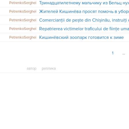
PetrenkoSerghei
Жителей Кишинёва просят помочь в уборке
PetrenkoSerghei
Comercianții de pește din Chișinău, instruiț
PetrenkoSerghei
Repatrierea victimelor traficului de ființe um
PetrenkoSerghei
Кишинёвский зоопарк готовится к зиме
PetrenkoSerghei
1
автор
реплика