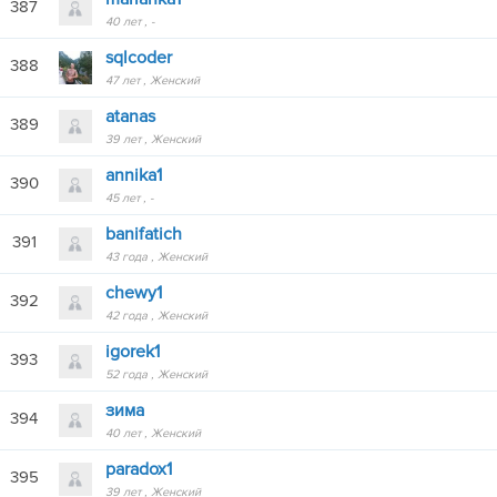
387
40 лет
-
sqlcoder
388
47 лет
Женский
atanas
389
39 лет
Женский
annika1
390
45 лет
-
banifatich
391
43 года
Женский
chewy1
392
42 года
Женский
igorek1
393
52 года
Женский
зима
394
40 лет
Женский
paradox1
395
39 лет
Женский