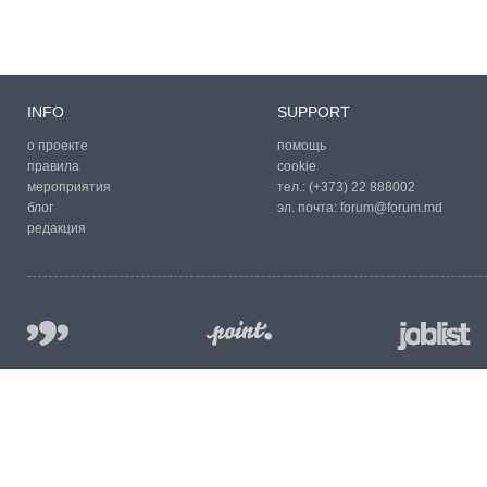
INFO
SUPPORT
о проекте
помощь
правила
cookie
мероприятия
тел.:
(+373) 22 888002
блог
эл. почта:
forum@forum.md
редакция