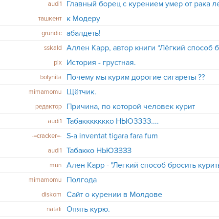
Главный борец с курением умер от рака л
audi1
к Модеру
ташкент
абалдеть!
grundic
sskald
История - грустная.
pix
Почему мы курим дорогие сигареты ??
bolynita
Щётчик.
mimamomu
Причина, по которой человек курит
редактор
Табаккккккко НЬЮЗЗЗЗ....
audi1
S-a inventat tigara fara fum
-=cracker=-
Табакко НЬЮЗЗЗЗ
audi1
Ален Карр - "Легкий способ бросить курит
mun
Полгода
mimamomu
Сайт о курении в Молдове
diskom
Опять курю.
natali