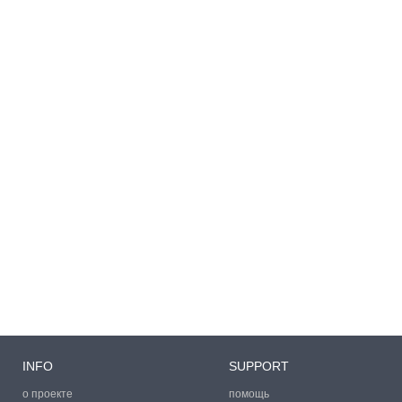
INFO
SUPPORT
о проекте
помощь