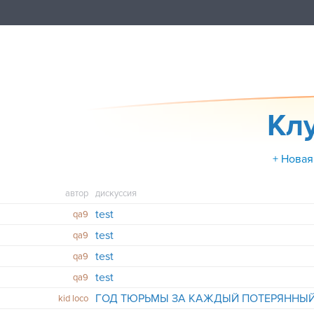
Кл
+ Новая
автор
дискуссия
test
qa9
test
qa9
test
qa9
test
qa9
kid loco