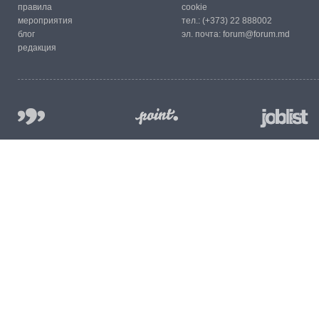
правила
cookie
мероприятия
тел.:
(+373) 22 888002
блог
эл. почта:
forum@forum.md
редакция