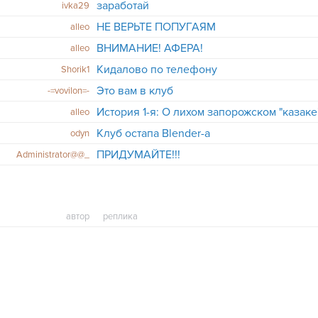
заработай
ivka29
НЕ ВЕРЬТЕ ПОПУГАЯМ
alleo
ВНИМАНИЕ! АФЕРА!
alleo
Кидалово по телефону
Shorik1
Это вам в клуб
-=vovilon=-
История 1-я: О лихом запорожском "казаке
alleo
Клуб остапа Blender-а
odyn
ПРИДУМАЙТЕ!!!
Administrator@@_
автор
реплика