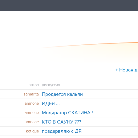
+ Новая 
автор
дискуссия
Продается кальян
samarita
ИДЕЯ ...
iamnone
Модиратор СКАТИНА !
iamnone
КТО В САУНУ ???
iamnone
поздарвляю с ДР!
kotique