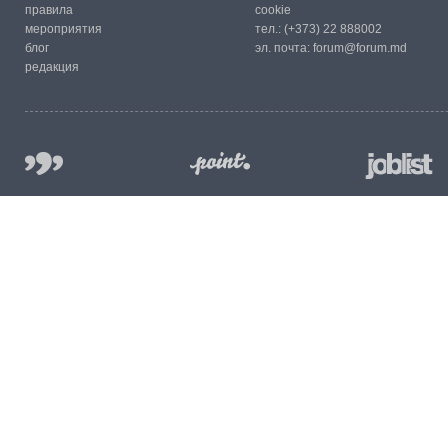
правила
cookie
мероприятия
тел.:
(+373) 22 888002
блог
эл. почта:
forum@forum.md
редакция