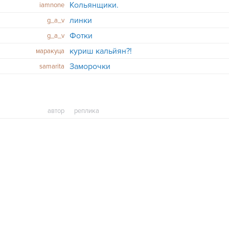
Кольянщики.
iamnone
линки
g_a_v
Фотки
g_a_v
куриш кальйян?!
маракуцa
Заморочки
samarita
автор
реплика