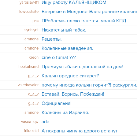
Ищу работу КАЛЬЯНЩИКОМ
yaroslav-91
Впервые в Молдове Электронные кальян
lowcostsite
ПРоблема- плохо тянется. малый КПД
pac
Нюхательный табак.
syntsynt
Рецепты.
iamnone
Кольянные заведения.
iamnone
cine o fumat ???
kreon
Премиум табаки с доставкой на дом!
hookahsmd
Кальян вреднее сигарет?
g_a_v
valerkavaler
Вставай, Борись, Побеждай!
g_a_v
Официальна!
g_a_v
Кольяны из Израиля.
iamnone
ada
vasea_qw
А похраны ямнуна дорого встанут!
frikazoid