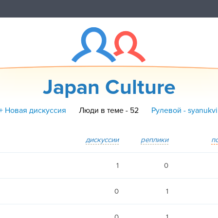
Japan Culture
+ Новая дискуссия
Люди в теме - 52
Рулевой - syanukvi
дискуссии
реплики
п
1
0
0
1
0
1