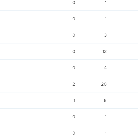
0
1
0
1
0
3
0
13
0
4
2
20
1
6
0
1
0
1