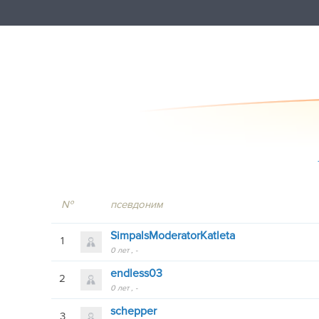
№
псевдоним
SimpalsModeratorKatleta
1
0 лет
-
endless03
2
0 лет
-
schepper
3