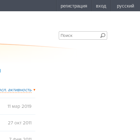
l
осл. активность
11 мар 2019
27 окт 2011
7 фев 2011