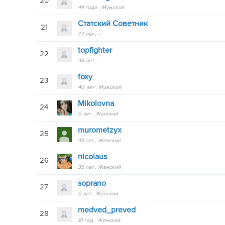
20
44 года
Мужской
Статский Советник
21
77 лет
-
topfighter
22
46 лет
-
foxy
23
40 лет
Мужской
Mikolovna
24
0 лет
Женский
murometzyx
25
45 лет
Женский
nicolaus
26
35 лет
Женский
soprano
27
0 лет
Женский
medved_preved
28
81 год
Женский