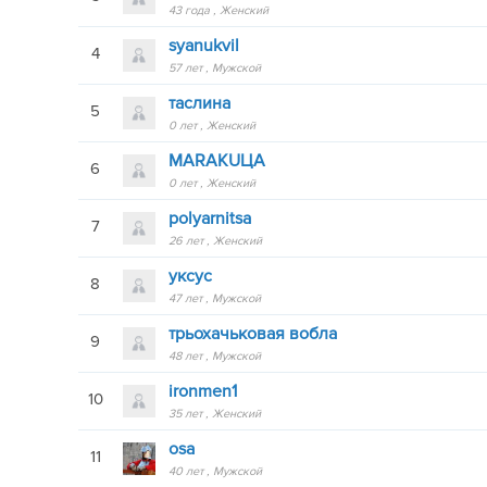
43 года
Женский
syanukvil
4
57 лет
Мужской
таслина
5
0 лет
Женский
MARAKUЦА
6
0 лет
Женский
polyarnitsa
7
26 лет
Женский
уксус
8
47 лет
Мужской
трьохачьковая вобла
9
48 лет
Мужской
ironmen1
10
35 лет
Женский
osa
11
40 лет
Мужской