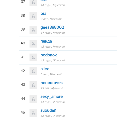
37
44 года
Мужской
ora
38
0 лет
Мужской
gaea888002
39
84 года
Мужской
панда
40
42 года
Мужской
podonok
41
42 года
Женский
alleo
42
0 лет
Женский
лепесточек
43
49 лет
Мужской
sexy_amore
44
44 года
Женский
subudai1
45
43 года
Женский