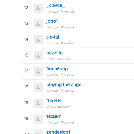
_симса_
12
44 года
Мужской
jorro1
13
44 года
Женский
sin-tai
14
53 года
Женский
bazzilio
15
0 лет
Женский
билайнер
16
44 года
Женский
playing the angel
17
43 года
Мужской
п о н и
18
0 лет
Женский
тасмит
19
44 года
Женский
zendesign1