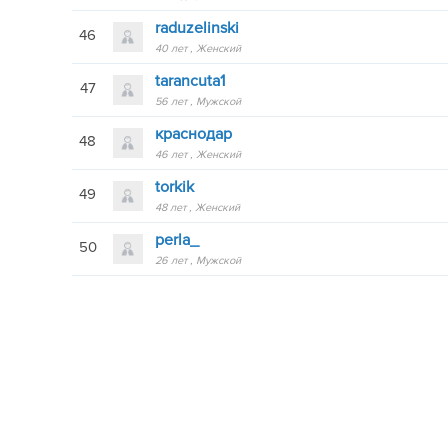
raduzelinski
46
40 лет
Женский
tarancuta1
47
56 лет
Мужской
краснодар
48
46 лет
Женский
torkik
49
48 лет
Женский
perla_
50
26 лет
Мужской