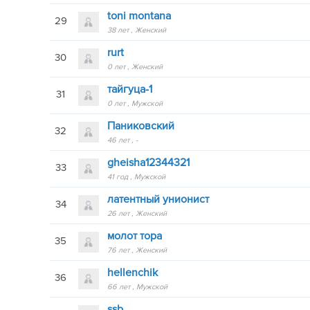
toni montana
29
38 лет
Женский
rurt
30
0 лет
Женский
тайгуца-1
31
0 лет
Мужской
Паниковский
32
46 лет
-
gheisha12344321
33
41 год
Мужской
латентный унионист
34
26 лет
Женский
молот тора
35
76 лет
Женский
hellenchik
36
66 лет
Мужской
ssb