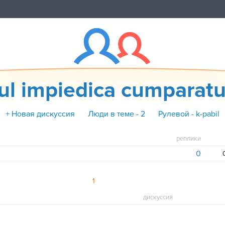
ul impiedica cumparatu
+ Новая дискуссия
Люди в теме - 2
Рулевой - k-pabil
реплики
0
1
дискуссия