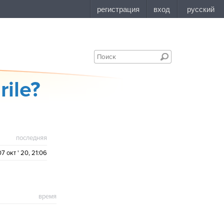
rile?
последняя
07 окт ' 20, 21:06
время