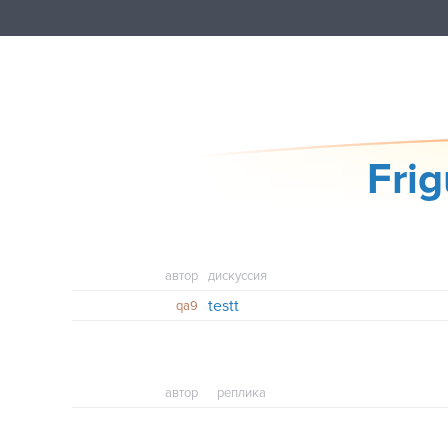
Frig
автор
дискуссия
testt
qa9
автор
реплика