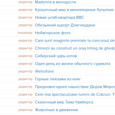
Madonna в молодости
редактор
Крошечный мир в миниатюрных бутылках
редактор
Новая штаб-квартира BBC
редактор
Обезьяний курорт Дзигокудани
редактор
НеАвторское фото
билайнер
редактор
Chinezii au construit un oraş întreg de gheaţ
редактор
Сибирский царь котов
редактор
Один день из жизни обычного суриката
редактор
iRetrofone
редактор
Горные пейзажи из книг
редактор
Предновогоднее нашествие Дедов Моро
редактор
редактор
Сказочный мир Тома Чамберса
редактор
Животные в движении
редактор