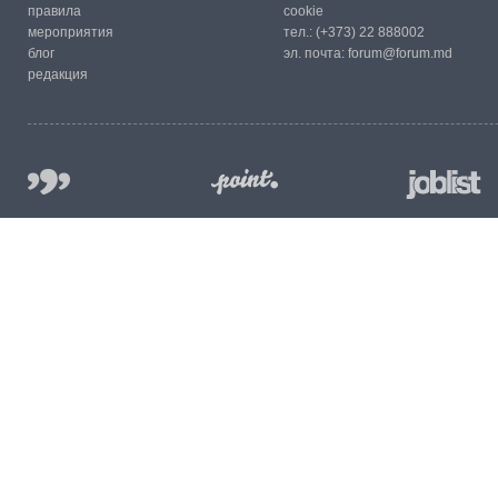
правила
cookie
мероприятия
тел.:
(+373) 22 888002
блог
эл. почта:
forum@forum.md
редакция