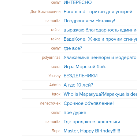
ИНТЕРЕСНО
кельт
Forum.md - притон для упырей
Дон Брынзолини
Поздравляем Нотажку!
samarita
выражаю благодарность админис
тайга
БадеКоле, Жике и прочим сгинув
тайга
где все?
кельт
Уважаемые цензоры и модерат
polyarnitsa
Игра Морской бой.
кельт
БЕЗДЕЛЬНИКИ
Yousay
А где 10 лей?
Admin
Who is Маракуца?Маракуца is de
igrok
Срочное объявление!
лепесточек
пре дурке
кельт
Где продаются кошельки
samarita
Master, Happy Birthday!!!!!!
Лора