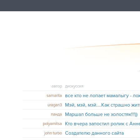
автор
дискуссия
все кто не лопает мамалыгу - лохи
samarita
uragan3
Маршал больше не холостяк!!!))
панда
Кто вчера запостил ролик с Ан
polyarnitsa
Создателю данного сайта
john turbo