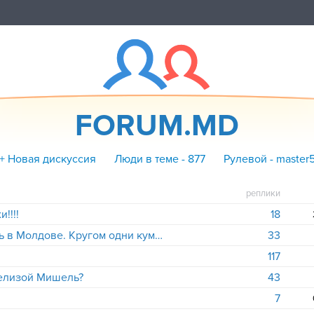
FORUM.MD
+ Новая дискуссия
Люди в теме - 877
Рулевой - master
реплики
!!!!
18
Мэй, мэй, мэй....Как страшно жить в Молдове. Кругом одни кумнаты, нанаши и кумэтры.
33
117
нелизой Мишель?
43
7