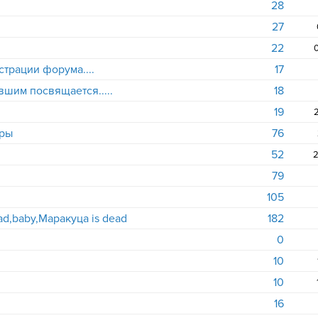
28
27
22
0
трации форума....
17
шим посвящается.....
18
19
2
оры
76
52
2
79
105
ad,baby,Mаракуца is dead
182
0
10
10
16