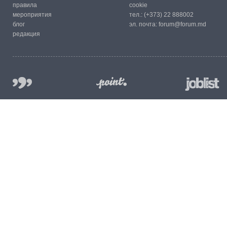
правила
cookie
мероприятия
тел.:
(+373) 22 888002
блог
эл. почта:
forum@forum.md
редакция