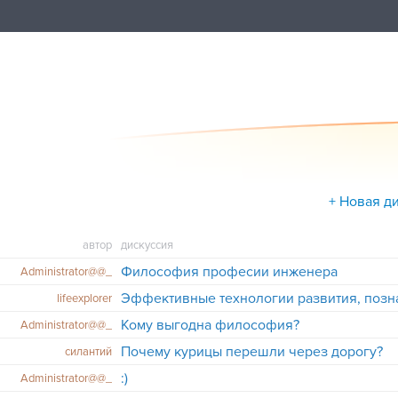
+ Новая д
автор
дискуссия
Философия професии инженера
Administrator@@_
lifeexplorer
Кому выгодна философия?
Administrator@@_
Почему курицы перешли через дорогу?
силантий
:)
Administrator@@_