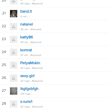
20
44 года
Мужской
band.it
21
0 лет
-
natanel
22
40 лет
Женский
katty86
23
39 лет
Мужской
komrat
24
47 лет
Женский
PetyaMokin
25
42 года
Мужской
sexy-girl
26
32 года
Мужской
lkgfgxbfgh
27
124 года
-
x-iurie1
28
42 года
Женский