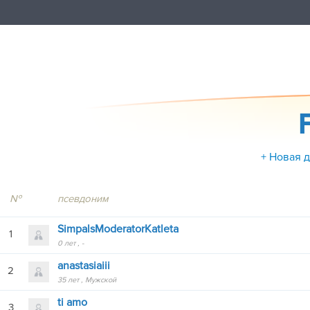
+ Новая 
№
псевдоним
SimpalsModeratorKatleta
1
0 лет
-
anastasiaiii
2
35 лет
Мужской
ti amo
3