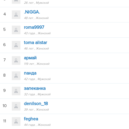
26 лет
Мужской
.NiGGA.
4
48 лет
Женский
roma9997
5
43 года
Женский
toma alistar
6
46 лет
Женский
армай
7
119 лет
Женский
панда
8
42 года
Мужской
запеканка
9
32 года
Мужской
denilson_18
10
39 лет
Женский
feghea
11
44 года
Женский