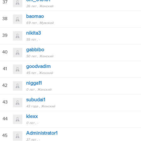
37
26 лет
Женский
baomao
38
69 лет
Мужской
nikita3
39
55 лет
-
gabbibo
40
50 лет
Женский
goodvadim
41
45 лет
Женский
nigga11
42
0 лет
Женский
subudai1
43
43 года
Женский
klexx
44
0 лет
-
Administrator1
45
37 лет
-