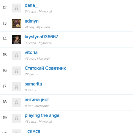
dana_
12
34 года
Мужской
admyn
13
41 год
Мужской
krystyna036667
14
33 года
Мужской
vitoria
15
46 лет
Мужской
Статский Советник
16
77 лет
-
samarita
17
0 лет
-
антинацист
18
0 лет
Женский
playing the angel
19
43 года
Мужской
_симса_