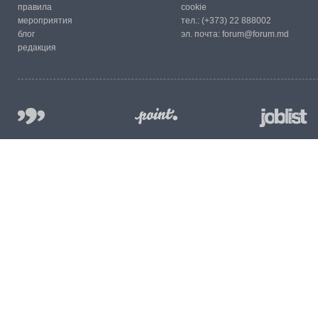
правила
cookie
мероприятия
тел.:
(+373) 22 888002
блог
эл. почта:
forum@forum.md
редакция