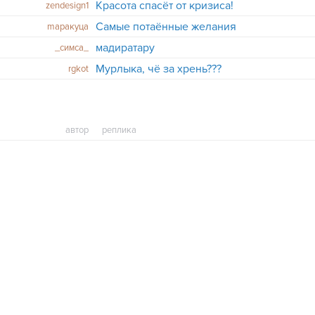
Красота спасёт от кризиса!
zendesign1
Самые потаённые желания
mapaкyцa
мадиратару
_симса_
Мурлыка, чё за хрень???
rgkot
автор
реплика