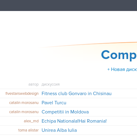
Compet
+ Новая диск
автор
дискуссия
Fitness club Gonvaro in Chisinau
fivestarswebdesign
Pavel Turcu
catalin morosanu
Competitii in Moldova
catalin morosanu
Echipa Nationala!Hai Romania!
alex_md
Unirea Alba Iulia
toma alistar