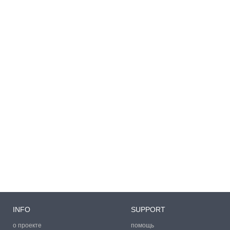
INFO
SUPPORT
о проекте
помощь