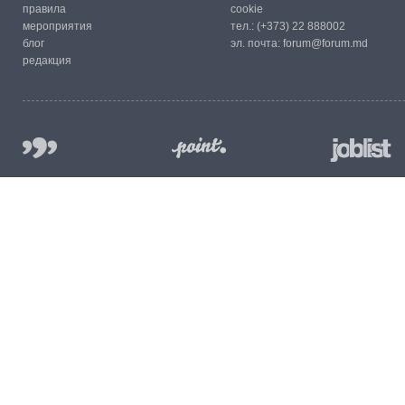
правила
cookie
мероприятия
тел.:
(+373) 22 888002
блог
эл. почта:
forum@forum.md
редакция