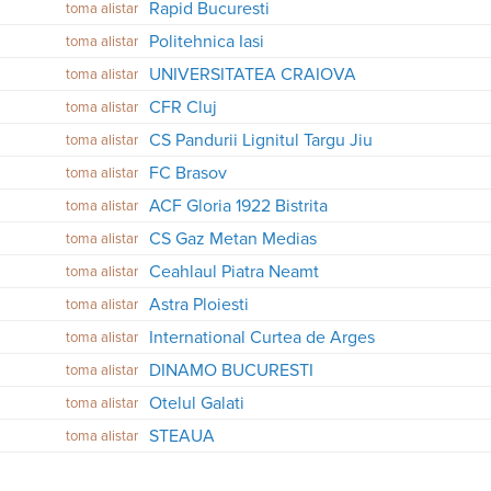
Rapid Bucuresti
toma alistar
Politehnica Iasi
toma alistar
UNIVERSITATEA CRAIOVA
toma alistar
CFR Cluj
toma alistar
CS Pandurii Lignitul Targu Jiu
toma alistar
FC Brasov
toma alistar
ACF Gloria 1922 Bistrita
toma alistar
CS Gaz Metan Medias
toma alistar
Ceahlaul Piatra Neamt
toma alistar
Astra Ploiesti
toma alistar
International Curtea de Arges
toma alistar
DINAMO BUCURESTI
toma alistar
Otelul Galati
toma alistar
STEAUA
toma alistar