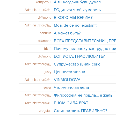
А ты когда-нибудь думал ...
кондратий
РОдиться чтобы умереть
Administrator@@_
В КОГО МЫ ВЕРИМ?
di@mond
Mda, de ce noi existam?
Administrator@@_
А может быть?
naburus
di@mond
Почему человеку так трудно пр
trish1
БОГ УСТАЛ НАС ЛЮБИТЬ?
di@mond
Супружество и/или секс
Administrator@@_
Ценности жизни
justy
VINMOLDOVA
Administrator@@_
Что же это за дела
sever
Философия не пошла... а жаль
Administrator@@_
ВЧОМ СИЛА БРАТ
Administrator@@_
Стоит ли жить ПРАВИЛЬНО?
яrеgulus