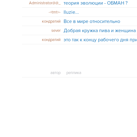
теория эволюции - ОБМАН ?
Administrator@@_
Iluzie...
-=tmt=-
Все в мире относительно
кондратий
Добрая кружка пива и женщина
sever
это так к концу рабочего дня пр
кондратий
автор
реплика