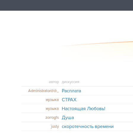
автор
дискуссия
Расплата
Administrator@@_
СТРАХ
музыка
Настоящая Любовь!
музыка
Душа
zorrogfs
скоротечность времени
justy