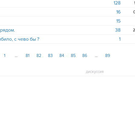
128
16
0
15
 рядом.
38
2
ибило, с чево бы ?
1
1
81
82
83
84
85
86
89
дискуссия