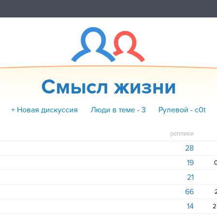
Cмысл жизни
+ Новая дискуссия
Люди в теме - 3
Рулевой - c0t
реплики
28
19
0
21
66
14
2