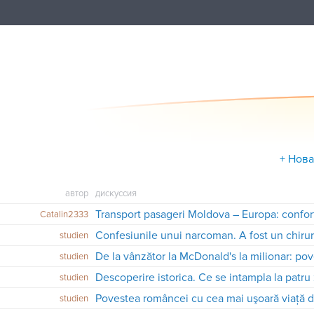
+ Нова
автор
дискуссия
Transport pasageri Moldova – Europa: confort
Catalin2333
studien
studien
Descoperire istorica. Ce se intampla la patr
studien
Povestea româncei cu cea mai uşoară viaţă 
studien