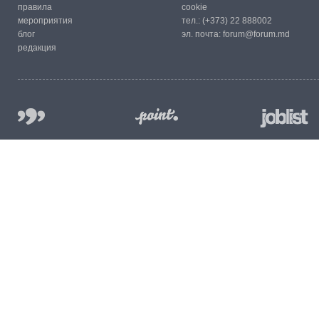
правила
cookie
мероприятия
тел.:
(+373) 22 888002
блог
эл. почта:
forum@forum.md
редакция