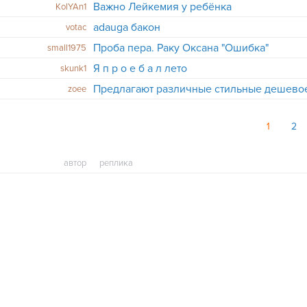
Важно Лейкемия у ребёнка
KolYAn1
adauga бакон
votac
Проба пера. Раку Оксана "Ошибка"
small1975
Я п р о е б а л лето
skunk1
zoee
1
2
автор
реплика