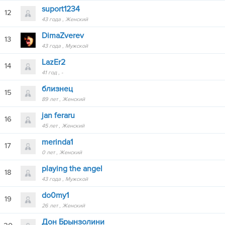
suport1234
12
43 года
Женский
DimaZverev
13
43 года
Мужской
LazEr2
14
41 год
-
близнец
15
89 лет
Женский
jan feraru
16
45 лет
Женский
merinda1
17
0 лет
Женский
playing the angel
18
43 года
Мужской
do0my1
19
26 лет
Женский
Дон Брынзолини