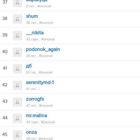
37
0 лет
Женский
shum
38
36 лет
Женский
__nikita
39
43 года
Женский
podonok_again
40
35 лет
Женский
дб
41
51 год
Женский
serenitymd-1
42
47 лет
-
zorrogfs
43
47 лет
Женский
mr.malina
44
44 года
Мужской
onza
45
25 лет
Мужской