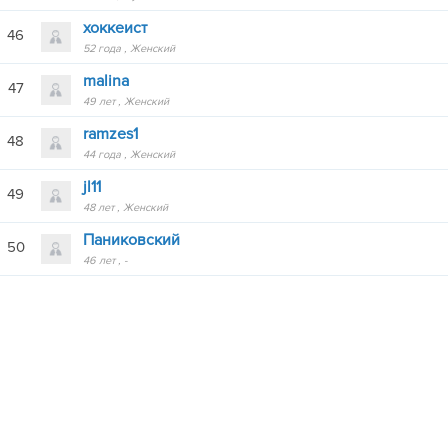
хоккеист
46
52 года
Женский
malina
47
49 лет
Женский
ramzes1
48
44 года
Женский
jl11
49
48 лет
Женский
Паниковский
50
46 лет
-