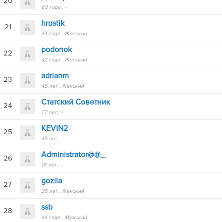
20
63 года
-
hrustik
21
44 года
Женский
podonok
22
42 года
Женский
adrianm
23
46 лет
Женский
Статский Советник
24
77 лет
-
KEVIN2
25
45 лет
-
Administrator@@_
26
16 лет
-
gozila
27
26 лет
Женский
ssb
28
44 года
Мужской