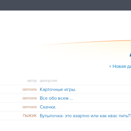
+ Новая д
автор
дискуссия
Карточные игры.
iamnone
Все обо всем ...
iamnone
Скачки.
iamnone
Бутылочка- это азартно или как квас пить?
ПЫЖИК