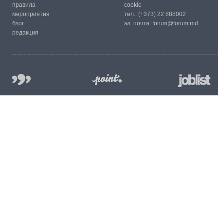
правила
cookie
мероприятия
тел.:
(+373) 22 888002
блог
эл. почта:
forum@forum.md
редакция