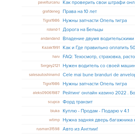
Как проверить свои штрафи онл
pavelturcanu
Права на 10 лет
grafdeneg
Нужны запчасти Опель тигра
Tigra1986
Дорога на Бельцы
roland-1
Владение двумя водительскими
andandand
Как и Где правильно оплатить 
Kazak1991
FAQ: Техосмотр, страховка, раст
harv
Нужен водитель со своей маши
Sergey2121
Cele mai bune branduri de anvel
salesautoshinamd
Нужны запчасти Опель тигра
Tigra1986
Рейтинг онлайн казино 2022 . Б
aleks09061987
Форд транзит
scupca
Куплю - Продам - Подарю v 4.1
biuka
wtimp
Авто из Англии!
rusman31598