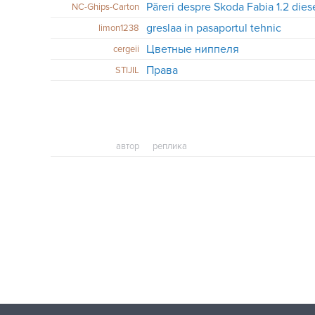
Păreri despre Skoda Fabia 1.2 dies
NC-Ghips-Carton
greslaa in pasaportul tehnic
limon1238
Цветные ниппеля
cergeii
Права
STIJIL
автор
реплика