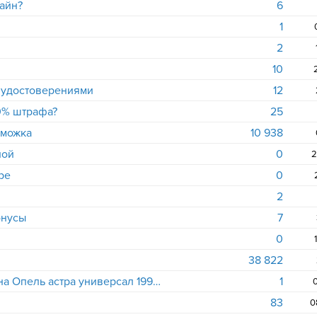
айн?
6
1
2
10
 удостоверениями
12
50% штрафа?
25
оможка
10 938
ной
0
2
ope
0
2
онусы
7
0
38 822
Нужна задняя дверь багажника на Опель астра универсал 1994 г
1
0
83
0