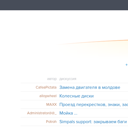
+
автор
дискуссия
Замена двигателя в молдове
CafeaPictata
Колесные диски
alloywheel
Проезд перекрестков, знаки, з
MAXX
Мойка ...
Administrator@@_
Simpals support: закрываем баг
Potroh