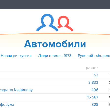
Автомобили
 Новая дискуссия
Люди в теме - 1973
Рулевой - shuper
реплики
53
3 833
асады по Кишиневу
406
15 587
и форума
328