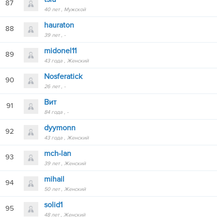
87
40 лет
Мужской
hauraton
88
39 лет
-
midonel11
89
43 года
Женский
Nosferatick
90
26 лет
-
Вит
91
84 года
-
dyymonn
92
43 года
Женский
mch-lan
93
39 лет
Женский
mihail
94
50 лет
Женский
solid1
95
48 лет
Женский