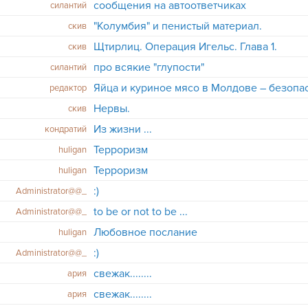
сообщения на автоответчиках
cилантий
"Колумбия" и пенистый материал.
скив
Щтирлиц. Операция Игельс. Глава 1.
скив
про всякие "глупости"
силантий
Яйца и куриное мясо в Молдове – безопа
редактор
Нервы.
скив
Из жизни ...
кондратий
Терроризм
huligan
Терроризм
huligan
:)
Administrator@@_
to be or not to be ...
Administrator@@_
Любовное послание
huligan
:)
Administrator@@_
свежак........
ария
свежак........
ария