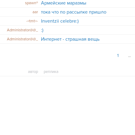
Армейские маразмы
spawn®
тока что по рассылке пришло
aar
Inventzii celebre:)
-=tmt=-
:)
Administrator@@_
Интернет - страшная вещь
Administrator@@_
1
автор
реплика