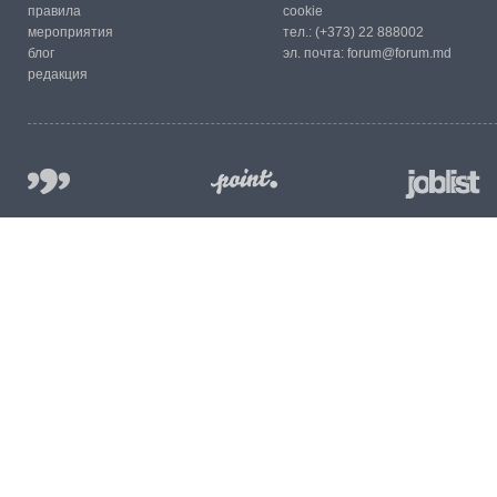
правила
cookie
мероприятия
тел.:
(+373) 22 888002
блог
эл. почта:
forum@forum.md
редакция