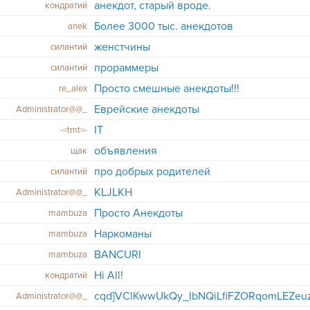
анекдот, старый вроде.
кондратий
Более 3000 тыс. анекдотов
anek
женстчины
силантий
прораммеры
силантий
Просто смешные анекдоты!!!
re_alex
Еврейские анекдоты
Administrator@@_
IT
-=tmt=-
объявления
щак
про добрых родителей
силантий
KLJLKH
Administrator@@_
Просто Анекдоты
mambuza
Наркоманы
mambuza
BANCURI
mambuza
Hi All!
кондратий
Administrator@@_