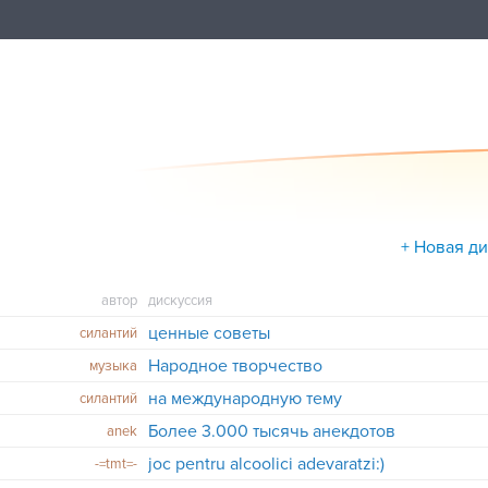
+ Новая д
автор
дискуссия
ценные советы
силантий
Народное творчество
музыка
на международную тему
силантий
Более 3.000 тысячь анекдотов
anek
joc pentru alcoolici adevaratzi:)
-=tmt=-