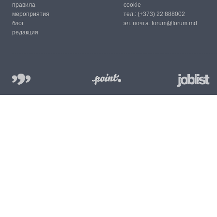
правила
cookie
мероприятия
тел.:
(+373) 22 888002
блог
эл. почта:
forum@forum.md
редакция