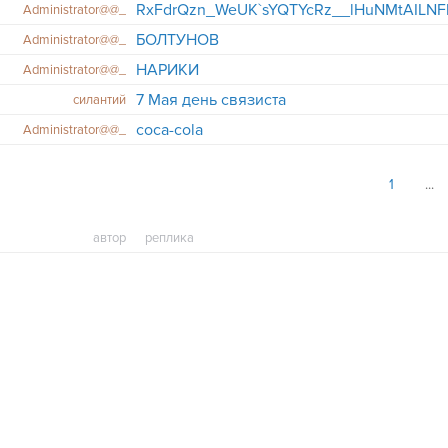
Administrator@@_
БОЛТУНОВ
Administrator@@_
НАРИКИ
Administrator@@_
7 Мая день связиста
силантий
coca-cola
Administrator@@_
1
автор
реплика