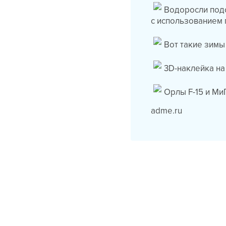
Водоросли подо
с использованием 
Вот такие зимы
3D-наклейка на
Орлы F-15 и Ми
adme.ru