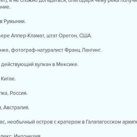
ver), и не сложно догадаться, благодаря чему река получ
ание.
в Румынии.
ере Аппер-Кламат, штат Орегон, США.
нке, фотограф-натуралист Франц Лантинг.
 действующий вулкан в Мексике.
 Китае.
ка, Россия.
, Австралия.
с, необычный остров с кратером в Галапагосском архип
лекс, Индонезия.