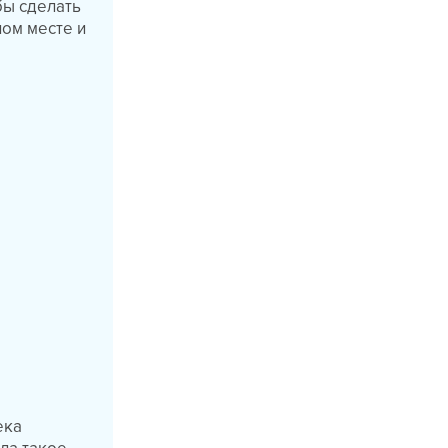
бы сделать
ном месте и
ека