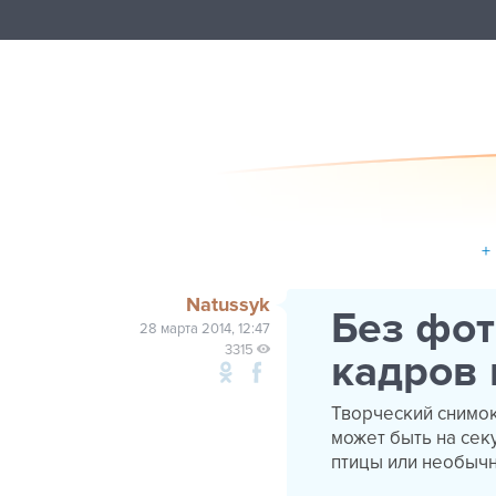
+
Natussyk
Без фот
28 марта 2014, 12:47
3315
кадров 
Творческий снимок
может быть на сек
птицы или необыч