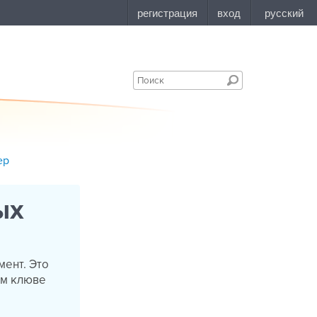
ер
ых
мент. Это
ом клюве