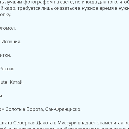
ь лучшим фотографом на свете, но иногда для того, что
 кадр, требуется лишь оказаться в нужное время в нуж
опку.
огомол.
 Испания.
итки.
Россия.
ute, Китай.
и.
ом Золотые Ворота, Сан-Франциско.
штата Северная Дакота в Миссури впадает знаменитая р