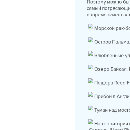
Поэтому можно быт
самый потрясающий
вовремя нажать кн
Морской рак-б
Остров Пальма,
Влюбленные ул
Озеро Байкал, 
Пещера Reed Fl
Прибой в Англи
Туман над мост
На территории 