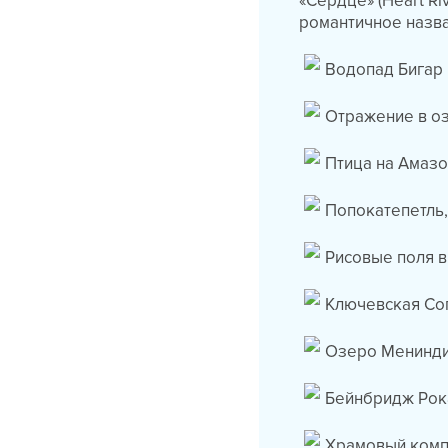
«Сердце» (Heart Ri
романтичное назв
Водопад Бигар 
Отражение в оз
Птица на Амазо
Попокатепетль,
Рисовые поля в
Ключевская Соп
Озеро Менинди
Бейнбридж Рока
Храмовый комп