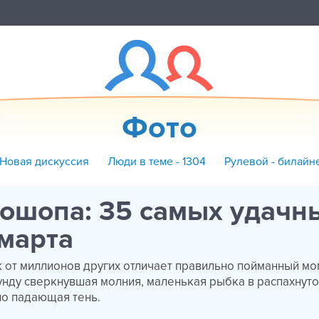
Фото
 Новая дискуссия
Люди в теме - 1304
Рулевой - билайн
ошопа: 35 самых удачн
марта
 от миллионов других отличает правильно пойманный мо
унду сверкнувшая молния, маленькая рыбка в распахнут
но падающая тень.