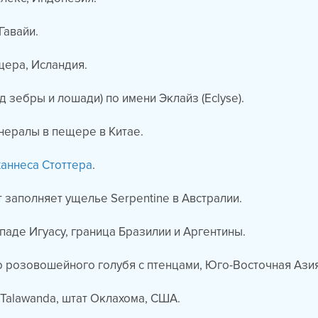
Гавайи.
щера, Исландия.
д зебры и лошади) по имени Эклайз (Eclyse).
нералы в пещере в Китае.
аннеса Стоттера
.
т заполняет ущелье Serpentine в Австралии.
паде Игуасу, граница Бразилии и Аргентины.
 розовошейного голубя с птенцами, Юго-Восточная Азия
 Talawanda, штат Оклахома, США.