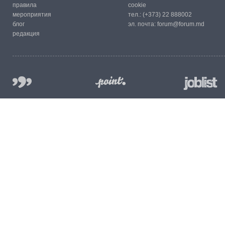
правила
cookie
мероприятия
тел.:
(+373) 22 888002
блог
эл. почта:
forum@forum.md
редакция