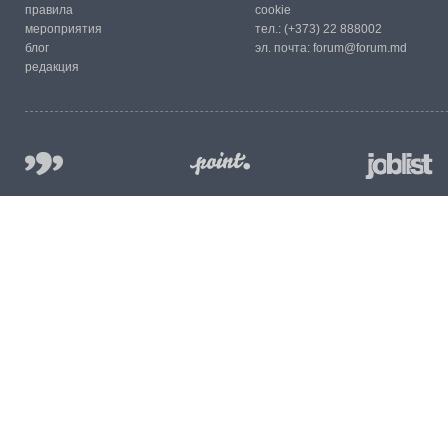
правила
cookie
мероприятия
тел.:
(+373) 22 888002
блог
эл. почта:
forum@forum.md
редакция