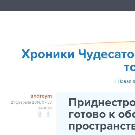
Хроники Чудесато
т
+ Новая 
andreym
Приднестро
21 февраля 2014, 07:57
2406
готово к о
пространст