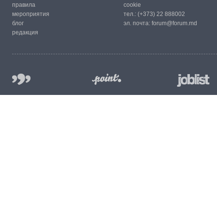
правила
cookie
мероприятия
тел.:
(+373) 22 888002
блог
эл. почта:
forum@forum.md
редакция