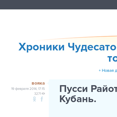
Хроники Чудесато
т
+ Новая 
вояка
Пусси Райот
19 февраля 2014, 17:15
3271
Кубань.