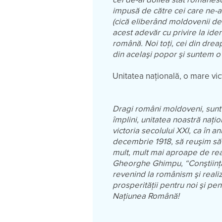
impusă de către cei care ne-au
(cică eliberând moldovenii de 
acest adevăr cu privire la id
română. Noi toţi, cei din drea
din acelaşi popor şi suntem 
Unitatea naţională, o mare vic
Dragi români moldoveni, sunt 
împlini, unitatea noastră naţio
victoria secolului XXI, ca în a
decembrie 1918, să reuşim să î
mult, mult mai aproape de real
Gheorghe Ghimpu, “Conştiinţa
revenind la românism şi reali
prosperităţii pentru noi şi pen
Naţiunea Română!