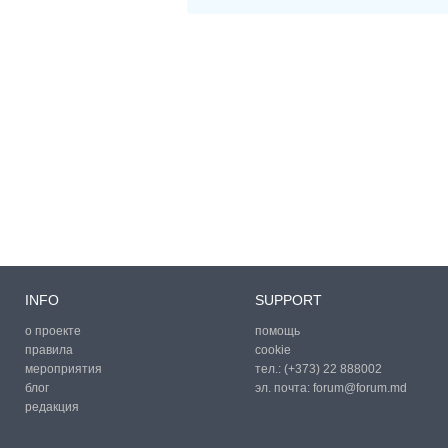
INFO
SUPPORT
о проекте
помощь
правила
cookie
мероприятия
тел.:
(+373) 22 888002
блог
эл. почта:
forum@forum.md
редакция