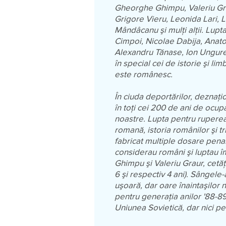
Gheorghe Ghimpu, Valeriu Gra
Grigore Vieru, Leonida Lari, L
Mândâcanu şi mulţi alţii. Lupt
Cimpoi, Nicolae Dabija, Anato
Alexandru Tănase, Ion Ungurea
în special cei de istorie şi l
este românesc.
În ciuda deportărilor, deznaţio
în toţi cei 200 de ani de ocup
noastre. Lupta pentru ruperea 
romană, istoria românilor şi tr
fabricat multiple dosare pena
considerau români şi luptau îm
Ghimpu şi Valeriu Graur, cetăţ
6 şi respectiv 4 ani). Sângele-
uşoară, dar oare înaintaşilor n
pentru generaţia anilor '88-89
Uniunea Sovietică, dar nici pe