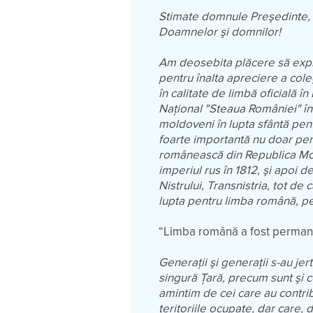
Stimate domnule Preşedinte
Doamnelor şi domnilor!
Am deosebita plăcere să expr
pentru înalta apreciere a col
în calitate de limbă oficială 
Naţional "Steaua României" înc
moldoveni în lupta sfântă pent
foarte importantă nu doar pentr
românească din Republica Mol
imperiul rus în 1812, şi apoi de
Nistrului, Transnistria, tot de
lupta pentru limba română, pe
“Limba română a fost permanen
Generaţii şi generaţii s-au jert
singură Ţară, precum sunt şi c
amintim de cei care au contribu
teritoriile ocupate, dar care,