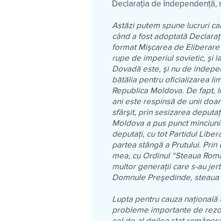
Declaraţia de Independenţă, 
Astăzi putem spune lucruri car
când a fost adoptată Declaraţ
format Mişcarea de Eliberare 
rupe de imperiul sovietic, şi 
Dovadă este, şi nu de indepen
bătălia pentru oficializarea l
Republica Moldova. De fapt, l
ani este respinsă de unii doar 
sfârşit, prin sesizarea deputaţ
Moldova a pus punct minciunii
deputaţi, cu tot Partidul Lib
partea stângă a Prutului. Prin 
mea, cu Ordinul “Steaua Român
multor generaţii care s-au jer
Domnule Preşedinde, steaua ro
Lupta pentru cauza naţională 
probleme importante de rezolv
cel de-al doilea stat românes