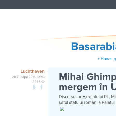
Basarab
+ Новая 
Luchthaven
Mihai Ghimpu
28 января 2014, 12:43
2286
mergem în UE
Discursul preşedintelui PL, Mi
şeful statului român la Palatul