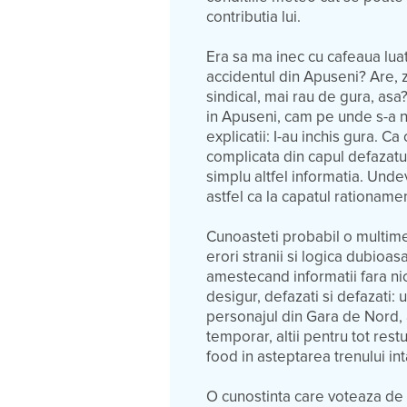
contributia lui.
Era sa ma inec cu cafeaua luata
accidentul din Apuseni? Are, zi
sindical, mai rau de gura, asa
in Apuseni, cam pe unde s-a n
explicatii: I-au inchis gura. C
complicata din capul defazatul
simplu altfel informatia. Unde
astfel ca la capatul rationam
Cunoasteti probabil o multime
erori stranii si logica dubioas
amestecand informatii fara nici
desigur, defazati si defazati: u
personajul din Gara de Nord, al
temporar, altii pentru tot rest
food in asteptarea trenului in
O cunostinta care voteaza de 