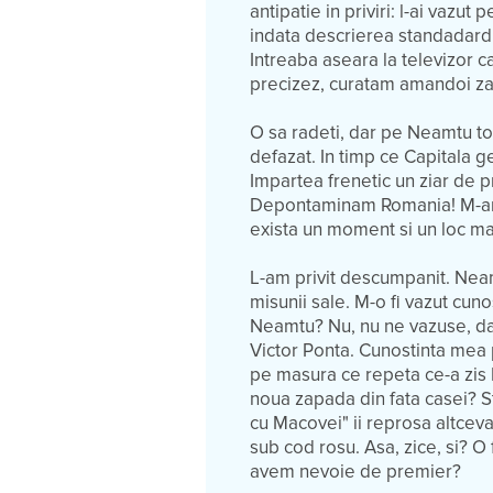
antipatie in priviri: l-ai vaz
indata descrierea standadard 
Intreaba aseara la televizor c
precizez, curatam amandoi za
O sa radeti, dar pe Neamtu to
defazat. In timp ce Capitala 
Impartea frenetic un ziar de 
Depontaminam Romania! M-am 
exista un moment si un loc ma
L-am privit descumpanit. Neam
misunii sale. M-o fi vazut cu
Neamtu? Nu, nu ne vazuse, dar 
Victor Ponta. Cunostinta mea
pe masura ce repeta ce-a zis 
noua zapada din fata casei? St
cu Macovei" ii reprosa altceva
sub cod rosu. Asa, zice, si? O f
avem nevoie de premier?