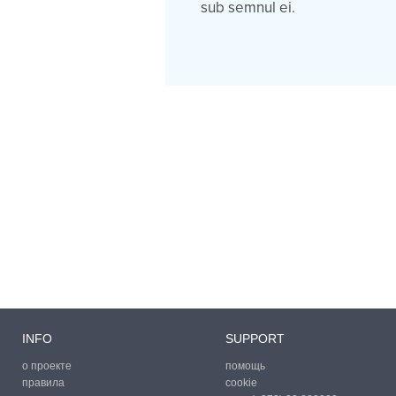
sub semnul ei.
INFO
SUPPORT
о проекте
помощь
правила
cookie