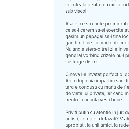
socoteala pentru un mic accid
sub viscol.
Asa e, ce sa caute premierul 
ce sa-i cerem sa-si exercite at
gasim un papagal sa-i tina lo
gandim bine, in mai toate mom
Nuland a sters-o trei zile in 
general vorbind crizele nu-l p
sustrage discret.
Cineva l-a invatat perfect o l
Abia dupa aia impartim sanctiu
tara e condusa cu mana de fier
de viata lui privata, iar cand
pentru a anunta vesti bune.
Priviti putin cu atentie in jur: 
autisti, complet defazati? V-a
apropiati, la unii amici, la rud