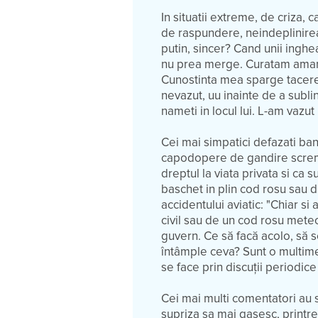
In situatii extreme, de criza, c
de raspundere, neindeplinirea 
putin, sincer? Cand unii inghe
nu prea merge. Curatam amand
Cunostinta mea sparge tacerea 
nevazut, uu inainte de a sublin
nameti in locul lui. L-am vazu
Cei mai simpatici defazati ban
capodopere de gandire scremut
dreptul la viata privata si ca s
baschet in plin cod rosu sau di
accidentului aviatic: "Chiar si
civil sau de un cod rosu mete
guvern. Ce să facă acolo, să 
întâmple ceva? Sunt o multime
se face prin discuții periodice
Cei mai multi comentatori au 
supriza sa mai gasesc, printre 