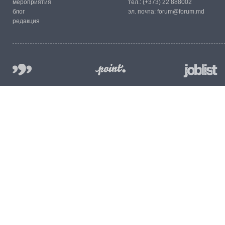
мероприятия
тел.:
(+373) 22 888002
блог
эл. почта:
forum@forum.md
редакция