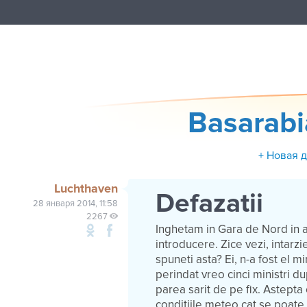
Basarab
+ Новая 
Luchthaven
Defazatii
28 января 2014, 11:58
2267
Inghetam in Gara de Nord in a
introducere. Zice vezi, intarz
spuneti asta? Ei, n-a fost el mi
perindat vreo cinci ministri d
parea sarit de pe fix. Astepta
conditiile meteo cat se poate 