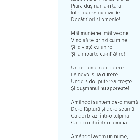
Piară dușmănia-n țară!
Între noi să nu mai fie
Decât flori și omenie!
Măi muntene, măi vecine
Vino să te prinzi cu mine
Și la viață cu unire
Și la moarte cu-nfrățire!
Unde-i unul nu-i putere
La nevoi și la durere
Unde-s doi puterea crește
Și dușmanul nu sporește!
Amândoi suntem de-o mamă
De-o făptură și de-o seamă,
Ca doi brazi într-o tulpină
Ca doi ochi într-o lumină.
Amândoi avem un nume,