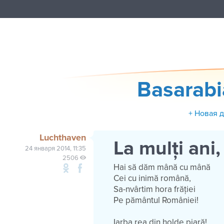
Basarab
+ Новая 
Luchthaven
La mulți ani
24 января 2014, 11:35
2506
Hai să dăm mână cu mână
Cei cu inimă română,
Sa-nvârtim hora frăției
Pe pământul României!
Iarba rea din holde piară!