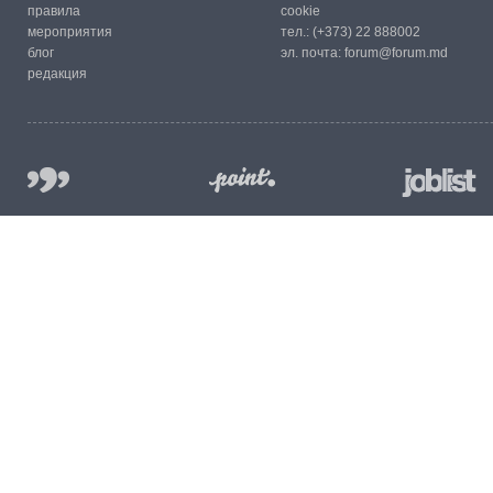
правила
cookie
мероприятия
тел.:
(+373) 22 888002
блог
эл. почта:
forum@forum.md
редакция