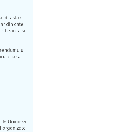
lnit astazi
dar din cate
ie Leanca si
erendumului,
sinau ca sa
,
i la Uniunea
i organizate