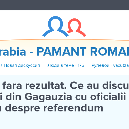
rabia - PAMANT ROM
+ Новая дискуссия
Люди в теме - 176
Рулевой - vacutza
e fara rezultat. Ce au discu
i din Gagauzia cu oficialii
u despre referendum