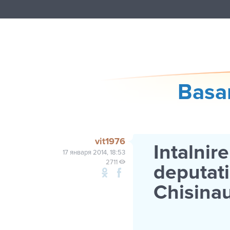
Basa
vit1976
Intalnir
17 января 2014, 18:53
2711
deputati
Chisina