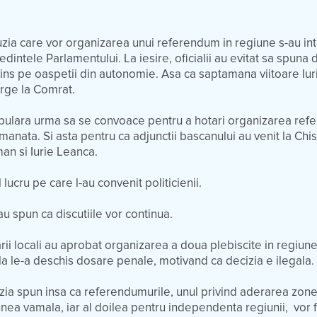
zia care vor organizarea unui referendum in regiune s-au inta
dintele Parlamentului. La iesire, oficialii au evitat sa spuna 
ins pe oaspetii din autonomie. Asa ca saptamana viitoare Iur
rge la Comrat.
ulara urma sa se convoace pentru a hotari organizarea ref
amanata. Si asta pentru ca adjunctii bascanului au venit la Chi
an si Iurie Leanca.
lucru pe care l-au convenit politicienii.
nau spun ca discutiile vor continua.
ii locali au aprobat organizarea a doua plebiscite in regiune
a le-a deschis dosare penale, motivand ca decizia e ilegala.
zia spun insa ca referendumurile, unul privind aderarea zone
ea vamala, iar al doilea pentru independenta regiunii, vor f