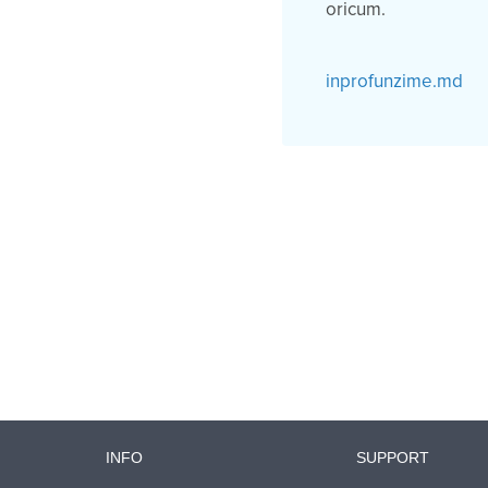
oricum.
inprofunzime.md
INFO
SUPPORT