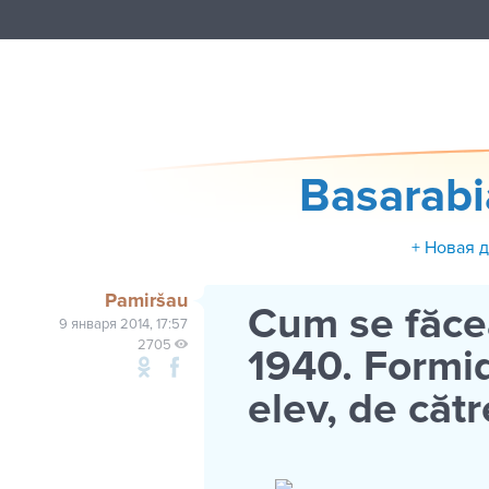
Basarab
+ Новая 
Pamiršau
Cum se făcea
9 января 2014, 17:57
2705
1940. Formid
elev, de cătr