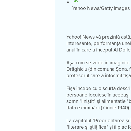
Yahoo News/Getty Images - 
Yahoo! News vă prezintă astăzi
interesante, performanţa unei
anul în care a început Al Doil
Aşa cum se vede în imaginile d
Drăghiciu (din comuna Şona, fo
profesorul care a întocmit fişa
Fişa începe cu o scurtă descrie
persoane locuiesc în aceeaşi
somn "liniştit" şi alimentaţie 
data examinării (7 iunie 1940)
La capitolul "Preorientarea şi
"literare şi ştiiţifice" şi îi pla