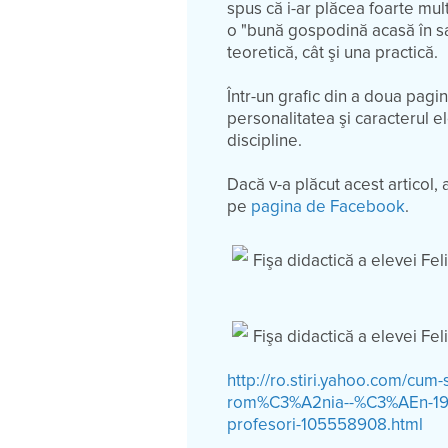
spus că i-ar plăcea foarte mult
o "bună gospodină acasă în sat
teoretică, cât şi una practică.
Într-un grafic din a doua pagi
personalitatea şi caracterul ele
discipline.
Dacă v-a plăcut acest articol, 
pe
pagina de Facebook
.
Fişa didactică a elevei Fel
Fişa didactică a elevei Fel
http://ro.stiri.yahoo.com/
rom%C3%A2nia--%C3%AEn-1940
profesori-105558908.html