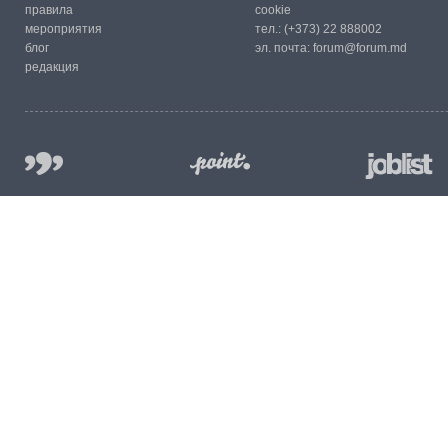
правила
cookie
мероприятия
тел.:
(+373) 22 888002
блог
эл. почта:
forum@forum.md
редакция