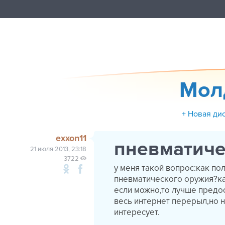
Мол
+ Новая ди
exxon11
пневматиче
21 июля 2013, 23:18
3722
у меня такой вопрос:как п
пневматического оружия?ка
если можно,то лучше предо
весь интернет перерыл,но 
интересует.