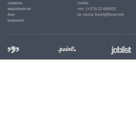
правила
cookie
мероприятия
тел.:
(+373) 22 888002
блог
эл. почта:
forum@forum.md
редакция