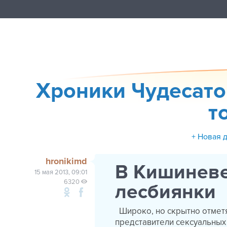
Хроники Чудесато
т
+ Новая 
hronikimd
В Кишиневе
15 мая 2013, 09:01
6320
лесбиянки
Широко, но скрытно отмет
представители сексуальных