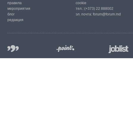
правила
cookie
мероприятия
тел.:
(+373) 22 888002
блог
эл. почта:
forum@forum.md
редакция