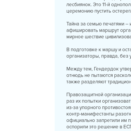
лесбиянок. Это 11-й однопо
церемонию пустить остерег
Тайна за семью печатями –
афишировать маршрут орган
мирное шествие цивилизов
В подготовке к маршу и ос
организаторы, правда, без у
Между тем, Гендердок утвер
отнюдь не пытаются расколо
также разделяют традицио
Правозащитной организации
раз их попытки организова
из-за упорного противосто
контр-манифестанты разогна
официально запретили им 
оспорили это решение в ЕС