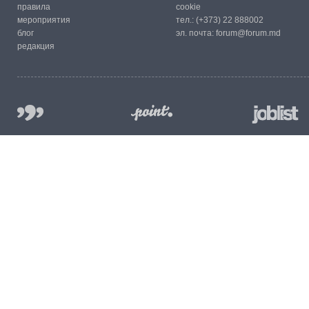
правила
cookie
мероприятия
тел.:
(+373) 22 888002
блог
эл. почта:
forum@forum.md
редакция