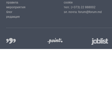
правила
cookie
мероприятия
тел.:
(+373) 22 888002
блог
эл. почта:
forum@forum.md
редакция