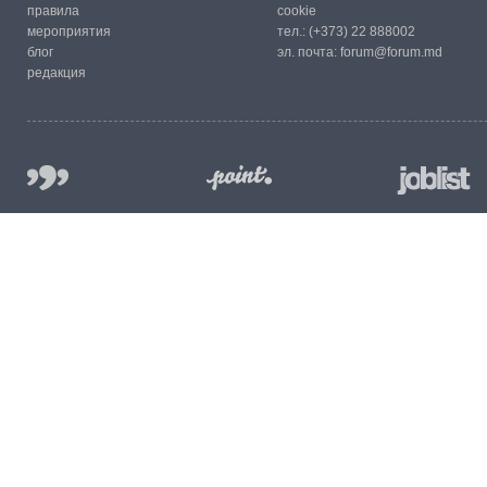
правила
cookie
мероприятия
тел.:
(+373) 22 888002
блог
эл. почта:
forum@forum.md
редакция