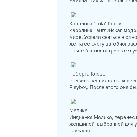
Чамила - так же новоиспеч
Каролина "Tula" Косси.
Каролина - английская моде
мире. Успела сняться в одн
же на ее счету автобиограф
опыте бытности транссексуа
Роберта Клозе.
Бразильская модель, успев
Playboy. После этого она б
Малика.
Индианка Малика, перенесша
женщиной, выбранной для у
Тайланде.