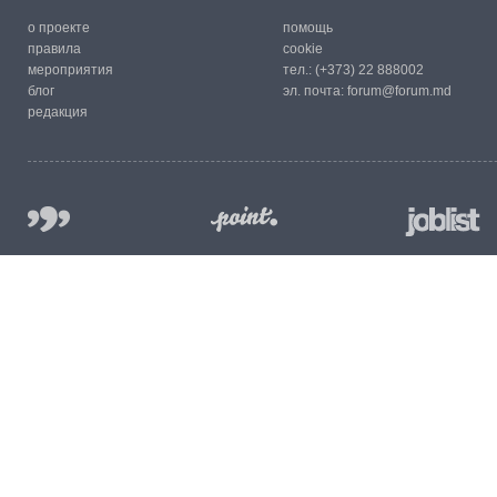
о проекте
помощь
правила
cookie
мероприятия
тел.:
(+373) 22 888002
блог
эл. почта:
forum@forum.md
редакция