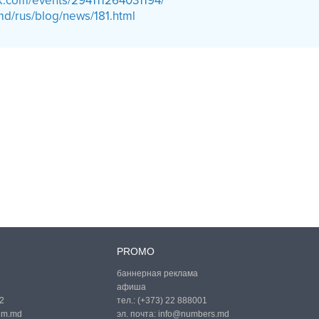
k.com/events/294111264031194/
.md/rus/blog/news/181.html
PROMO
баннерная реклама
афиша
2
тел.:
(+373) 22 888001
um.md
эл. почта:
info@numbers.md