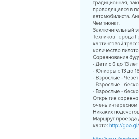
традиционная, зак
проводящаяся в п
автомобилиста. Ан
Чемпионат.
Заключительный э
Техников города Г
картинговой трасс
количество пилото
Соревнования буду
- Дети с 6 до 13 ле
- Юниоры с 13 до 18
- Взрослые - Чезет
- Взрослые - беск
- Взрослые - беско
Открытие соревнов
очень интересном
Никаких подсчетов 
Маршрут проезда д
карте:
http://goo.