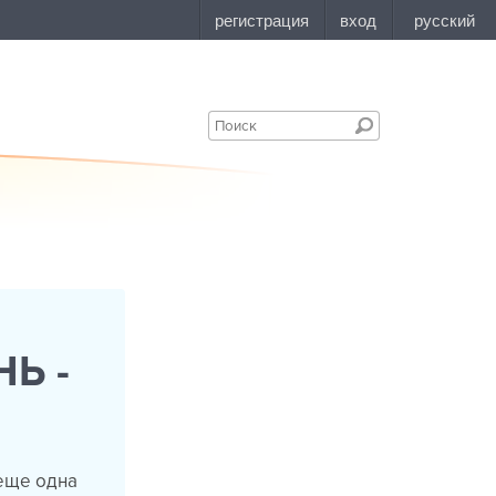
Ь -
 еще одна