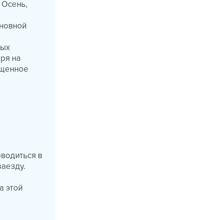
 Осень,
сновной
ных
ря на
ыщенное
оводиться в
аезду.
а этой