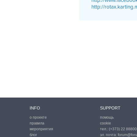
http://www.faceboo
http://rotax.karting
INFO
SUPPORT
о проекте
помощь
правила
cookie
мероприятия
тел.:
(+373) 22 88800
блог
эл. почта:
forum@for