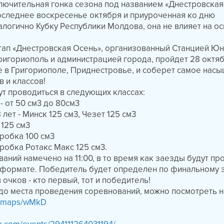
лючительная гонка сезона под названием «Днестровская
оследнее воскресенье октября и приуроченная ко дню
алогично Кубку Республики Молдова, она не влияет на о
тап «Днестровская Осень», организованный Станцией Ю
ригориополь и администрацией города, пройдет 28 октяб
е в Григориополе, Приднестровье, и соберет самое нас
в и классов!
т проводиться в следующих классах:
т - от 50 см3 до 80см3
 лет - Минск 125 см3, Чезет 125 см3
 125 см3
оробка 100 см3
робка Ротакс Макс 125 см3.
аний намечено на 11:00, в то время как заезды будут пр
 формате. Победитель будет определен по финальному з
очков - кто первый, тот и победитель!
о места проведения соревнований, можно посмотреть н
gl/maps/wMkD