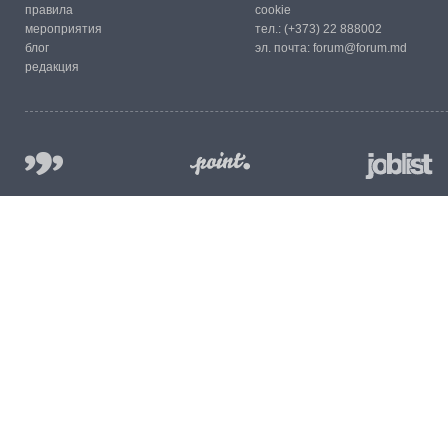
правила
cookie
мероприятия
тел.:
(+373) 22 888002
блог
эл. почта:
forum@forum.md
редакция