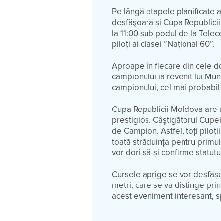
Pe lângă etapele planificate a
desfăşoară şi Cupa Republicii
la 11:00 sub podul de la Telecen
piloţi ai clasei ”Naţional 60”.
Aproape în fiecare din cele d
campionului ia revenit lui Munt
campionului, cel mai probabil 
Cupa Republicii Moldova are un
prestigios. Câştigătorul Cupe
de Campion. Astfel, toţi piloţi
toată străduinţa pentru primul
vor dori să-şi confirme statutu
Cursele aprige se vor desfăş
metri, care se va distinge prin
acest eveniment interesant, sp