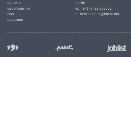
правила
cookie
мероприятия
тел.:
(+373) 22 888002
блог
эл. почта:
forum@forum.md
редакция