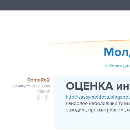
Мол
+ Новая ди
RomeRo2
ОЦЕНКА инт
29 августа 2012, 12:44
4052
http://sassymoldova.blogspo
наиболее наболевшие темы 
заходим , просматриваем , 