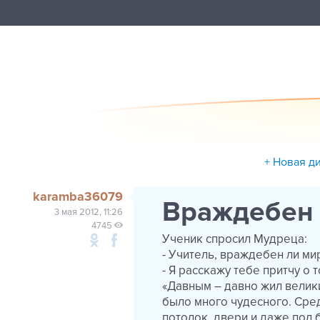
+ Новая д
karamba36079
Враждебен 
3 мая 2012, 11:26
4745
Ученик спросил Мудреца:
- Учитель, враждебен ли ми
- Я расскажу тебе притчу о 
«Давным – давно жил велик
было много чудесного. Сред
потолок, двери и даже пол