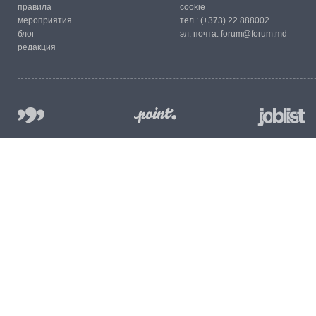
правила
cookie
мероприятия
тел.:
(+373) 22 888002
блог
эл. почта:
forum@forum.md
редакция