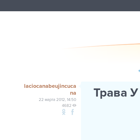
laciocanabeujincuca
Трава У
na
22 марта 2012, 14:50
4682