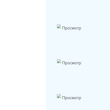
Просмотр
Просмотр
Просмотр