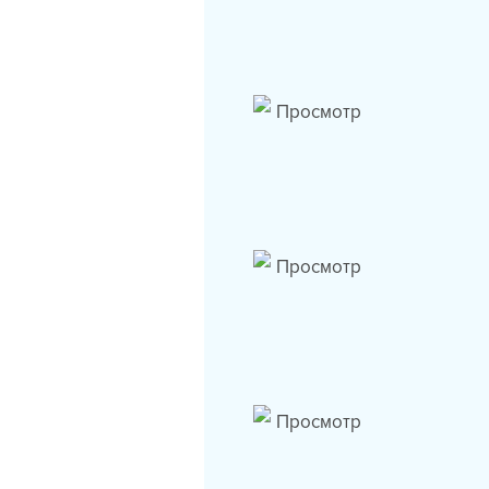
Просмотр
Просмотр
Просмотр