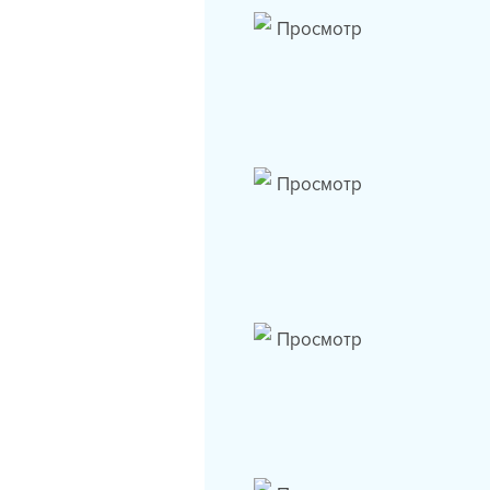
Просмотр
Просмотр
Просмотр