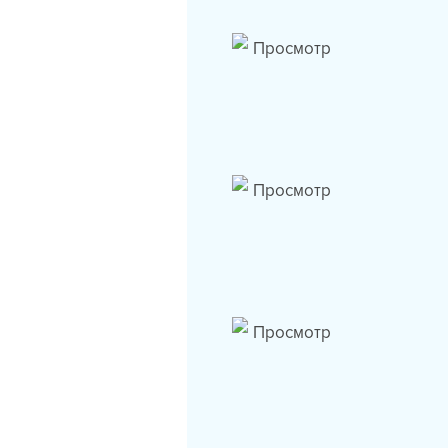
Просмотр
Просмотр
Просмотр