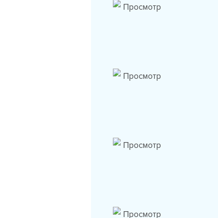
Просмотр
Просмотр
Просмотр
Просмотр