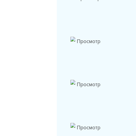
Просмотр
Просмотр
Просмотр