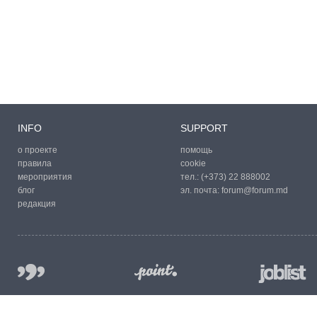
INFO
SUPPORT
о проекте
помощь
правила
cookie
мероприятия
тел.:
(+373) 22 888002
блог
эл. почта:
forum@forum.md
редакция