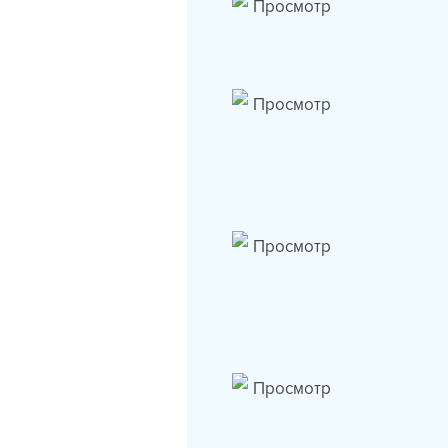
Просмотр
Просмотр
Просмотр
Просмотр