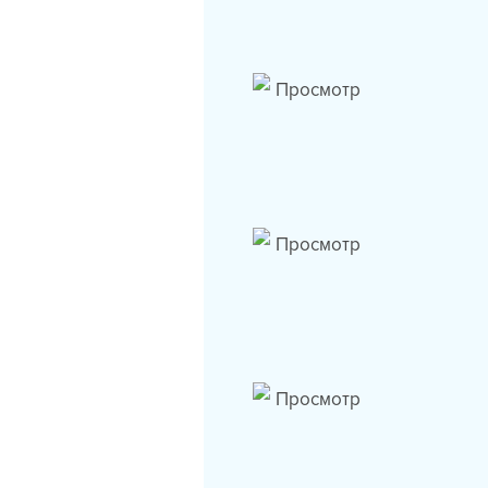
Просмотр
Просмотр
Просмотр