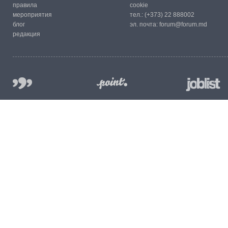
правила
cookie
мероприятия
тел.:
(+373) 22 888002
блог
эл. почта:
forum@forum.md
редакция