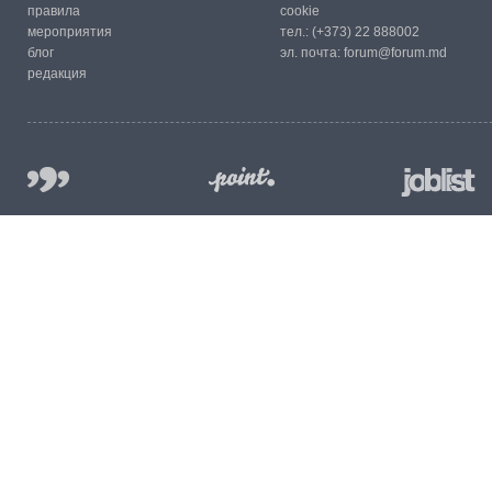
правила
cookie
мероприятия
тел.:
(+373) 22 888002
блог
эл. почта:
forum@forum.md
редакция